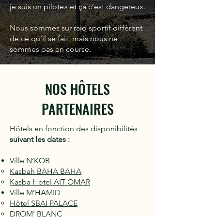
je suis un pilote» et ça c’est dangereux.
Nous sommes sur raid sportif diffèrent
de ce qu’il se fait, mais nous ne
sommes pas en course.
NOS HÔTELS
PARTENAIRES
Hôtels en fonction des disponibilités
suivant les dates :
Ville N’KOB
Kasbah BAHA BAHA
Kasba Hotel AIT OMAR
Ville M’HAMID
Hôtel SBAI PALACE
DROM’ BLANC