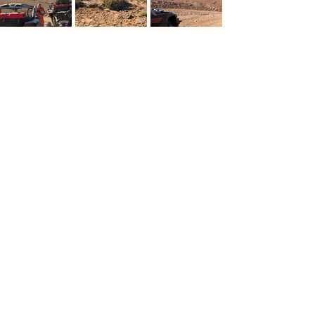
ÉCOUTEZ LES AVIS DE NOS
PARTICIPANTS
“Difficile de revenir après un moment d’une
telle intensité…
Vous nous avez emmené bien plus que le
désert, dans votre passion.”
Philippe